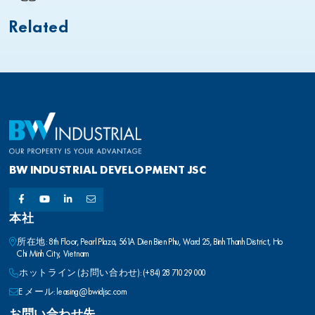
Related
BW INDUSTRIAL DEVELOPMENT JSC
本社
所在地: 8th Floor, Pearl Plaza, 561A Dien Bien Phu, Ward 25, Binh Thanh District, Ho
Chi Minh City, Vietnam
ホットライン (お問い合わせ): (+84) 28 710 29 000
E メール: leasing@bwidjsc.com
お問い合わせ先