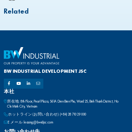
Related
BW INDUSTRIAL DEVELOPMENT JSC
本社
所在地: 8th Floor, Pearl Plaza, 561A Dien Bien Phu, Ward 25, Binh Thanh District, Ho
Chi Minh City, Vietnam
ホットライン (お問い合わせ): (+84) 28 710 29 000
E メール: leasing@bwidjsc.com
お問い合わせ先