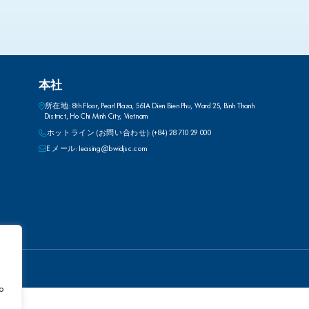
本社
所在地: 8th Floor, Pearl Plaza, 561A Dien Bien Phu, Ward 25, Binh Thanh
District, Ho Chi Minh City, Vietnam
ホットライン (お問い合わせ): (+84) 28 710 29 000
E メール: leasing@bwidjsc.com
to