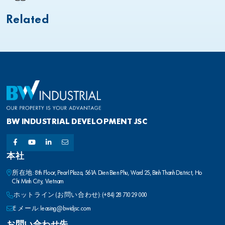
Related
BW INDUSTRIAL DEVELOPMENT JSC
本社
所在地: 8th Floor, Pearl Plaza, 561A Dien Bien Phu, Ward 25, Binh Thanh District, Ho
Chi Minh City, Vietnam
ホットライン (お問い合わせ): (+84) 28 710 29 000
E メール: leasing@bwidjsc.com
お問い合わせ先