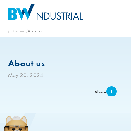
Banner
About us
About us
May 20, 2024
Share