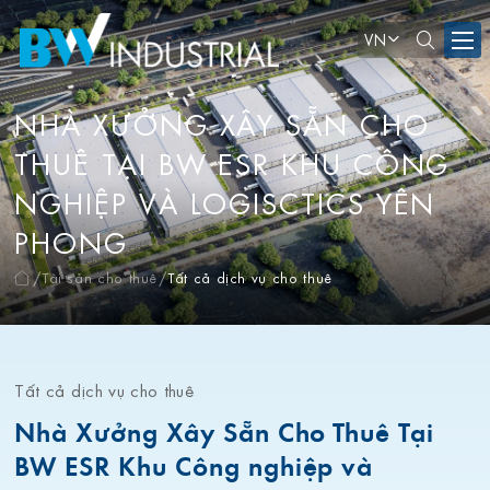
VN
NHÀ XƯỞNG XÂY SẴN CHO
THUÊ TẠI BW ESR KHU CÔNG
NGHIỆP VÀ LOGISCTICS YÊN
PHONG
Tài sản cho thuê
Tất cả dịch vụ cho thuê
Tất cả dịch vụ cho thuê
Nhà Xưởng Xây Sẵn Cho Thuê Tại
BW ESR Khu Công nghiệp và