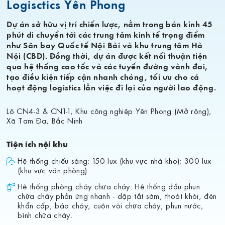
Logisctics Yên Phong
Dự án sở hữu vị trí chiến lược, nằm trong bán kính 45
phút di chuyển tới các trung tâm kinh tế trọng điểm
như Sân bay Quốc tế Nội Bài và khu trung tâm Hà
Nội (CBD). Đồng thời, dự án được kết nối thuận tiện
qua hệ thống cao tốc và các tuyến đường vành đai,
tạo điều kiện tiếp cận nhanh chóng, tối ưu cho cả
hoạt động logistics lẫn việc đi lại của người lao động.
Lô CN4-3 & CN1-1, Khu công nghiệp Yên Phong (Mở rộng),
Xã Tam Đa, Bắc Ninh
Tiện ích nội khu
Hệ thống chiếu sáng: 150 lux (khu vực nhà kho); 300 lux
(khu vực văn phòng)
Hệ thống phòng cháy chữa cháy: Hệ thống đầu phun
chữa cháy phản ứng nhanh - dập tắt sớm, thoát khói, đèn
khẩn cấp, báo cháy, cuộn vòi chữa cháy, phun nước,
bình chữa cháy.