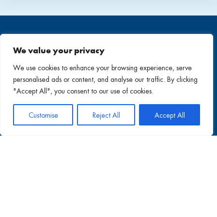
We value your privacy
We use cookies to enhance your browsing experience, serve
personalised ads or content, and analyse our traffic. By clicking
BW INDUSTRIAL DEVELOPMENT JSC
"Accept All", you consent to our use of cookies.
Customise
Reject All
Accept All
Trụ sở chính
Địa chỉ: Tầng 8, Pearl Plaza, 561A Điện Biên Phủ, phường
Thạnh Mỹ Tây, Thành phố Hồ Chí Minh, Việt Nam.
Hotline (Để được tư vấn):
(+84) 28 710 29 000
Email:
leasing@bwidjsc.com
Liên hệ với chúng tôi
Liên hệ với chúng tôi để biết thêm thông tin chi tiết về dự án