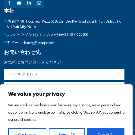
本社
所在地: 8th Floor, Pearl Plaza, 561A Dien Bien Phu, Ward 25, Binh Thanh District, Ho
Chi Minh City, Vietnam
ホットライン (お問い合わせ): (+84) 28 710 29 000
E メール: leasing@bwidjsc.com
お問い合わせ先
お気軽にお問い合わせください
We value your privacy
We use cookies to enhance your browsing experience, serve personalised
ads or content, and analyse our traffic. By clicking "Accept All", you consent to
our use of cookies.
Customise
Reject All
Accept All