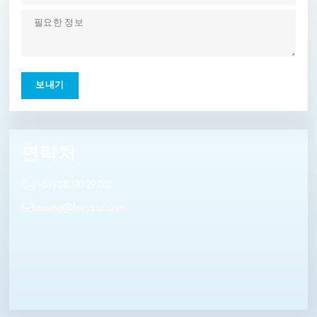
연락처
(+84) 28 710 29 000
leasing@bwidjsc.com