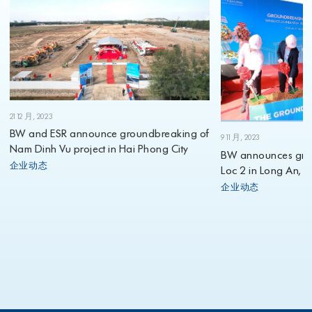
21 12 月, 2023
BW and ESR announce groundbreaking of
9 11 月, 2023
Nam Dinh Vu project in Hai Phong City
BW announces grou
企业动态
Loc 2 in Long An, ma
2023
企业动态