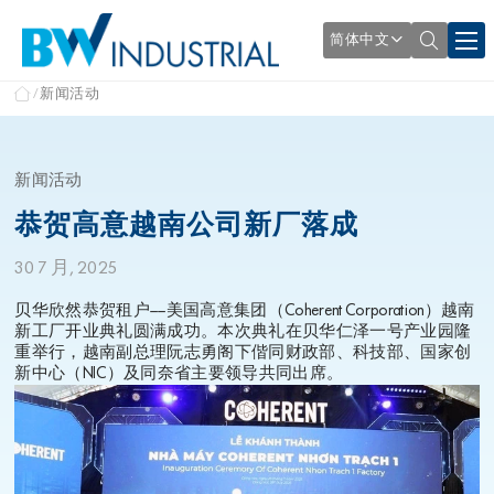
简体中文
新闻活动
新闻活动
恭贺高意越南公司新厂落成
30 7 月, 2025
贝华欣然恭贺租户——美国高意集团（Coherent Corporation）越南
新工厂开业典礼圆满成功。本次典礼在贝华仁泽一号产业园隆
重举行，越南副总理阮志勇阁下偕同财政部、科技部、国家创
新中心（NIC）及同奈省主要领导共同出席。