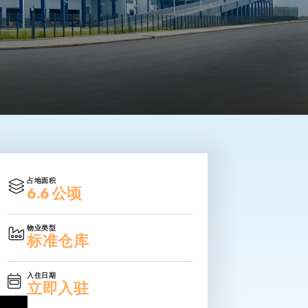
占地面积
6.6 公顷
物业类型
标准仓库
入住日期
立即入驻