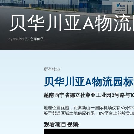
贝华川亚A物
物业租赁
仓库租赁
所有物业
贝华川亚A物流园
越南西宁省德立社穿亚工业园2号路与10
地理位置优越，距离新山一国际机场仅有60分钟
鉴于邻近区域土地供应有限，BW平台上的珍贵
观看项目视频: